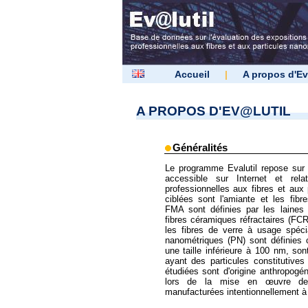
Accueil
|
A propos d'Ev
A PROPOS D'EV@LUTIL
Généralités
Le programme Evalutil repose su
accessible sur Internet et relat
professionnelles aux fibres et aux
ciblées sont l'amiante et les fibr
FMA sont définies par les laines m
fibres céramiques réfractaires (FCR
les fibres de verre à usage spécia
nanométriques (PN) sont définies 
une taille inférieure à 100 nm, so
ayant des particules constitutives
étudiées sont d'origine anthropogé
lors de la mise en œuvre de 
manufacturées intentionnellement à