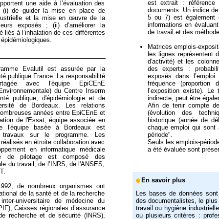
est extrait : référenc
portent une aide à l’évaluation des
documents. Un indice de 
: (i) de guider la mise en place de
5 ou 7) est également do
ustrielle et la mise en œuvre de la
informations en évaluant
leurs exposés ; (ii) d’améliorer la
de travail et des méthod
 liés à l’inhalation de ces différentes
 épidémiologiques.
Matrices emplois-exposit
les lignes représentent 
d'activité) et les colon
des experts : probabili
ramme Evalutil est assurée par la
exposés dans l’emploi c
nté publique France. La responsabilité
fréquence (proportion 
partagée avec l'équipe EpiCEnE
l’exposition existe). Le 
Environnementale) du Centre Inserm
indirecte, peut être égal
nté publique, d'épidémiologie et de
Afin de tenir compte des
ersité de Bordeaux. Les relations
(évolution des techni
 nombreuses années entre EpiCEnE et
historique (année de dé
ation de l'Essat, équipe associée en
chaque emploi qui sont 
de l'équipe basée à Bordeaux est
période".
 travaux sur le programme. Les
Seuls les emplois-périod
éalisés en étroite collaboration avec
a été évaluée sont prése
oppement en informatique médicale
té de pilotage est composé des
ale du travail, de l’INRS, de l'ANSES,
T.
En savoir plus
 1992, de nombreux organismes ont
national de la santé et de la recherche
Les bases de données sont
inter-universitaire de médecine du
des documentalistes, le plu
TPIF), Caisses régionales d’assurance
travail ou hygiène industrie
l de recherche et de sécurité (INRS),
ou plusieurs critères : profe