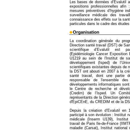
Les bases de données d’Evalutil ap
expositions professionnelles afin 
mesures préventives d’hygiène ind
surveillance médicale des travail
connaissance des effets sur la santé
particules dans le cadre des études
Organisation
La coordination générale du prog
Direction santé travail (DST) de Sa
scientifique d’Evalutil est 
(Epidémiologie Cancer Exposition 
U1219 au sein de l'Institut de sa
développement (Isped) de l’Univ
scientifiques existantes depuis de
la DST ont abouti en 2007 à la cré
santé travail, dont une partie 
responsable de l'ensemble des
développements informatiques sont r
le Centre de recherche et dével
(Credim) de l’Isped. Un Comi
représentants de la Direction génér
d'EpiCEnE, du CREDIM et de la DS
Depuis la création d’Evalutil en
participé à son évolution : Institut 
médicale (Inserm U139), Institut 
travail de Paris Ile-de-France (IIM
maladie (Carsat), Institut nationa