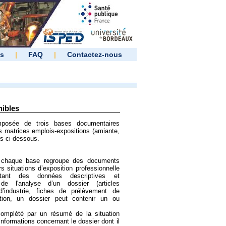
es
|
FAQ
|
Contactez-nous
ibles
omposée de trois bases documentaires
s matrices emplois-expositions (amiante,
es ci-dessous.
 chaque base regroupe des documents
s situations d’exposition professionnelle
tant des données descriptives et
de l'analyse d’un dossier (articles
 d’industrie, fiches de prélèvement de
nition, un dossier peut contenir un ou
mplété par un résumé de la situation
informations concernant le dossier dont il