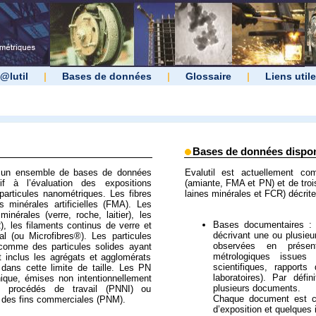
@lutil
|
Bases de données
|
Glossaire
|
Liens util
Bases de données dispon
r un ensemble de bases de données
Evalutil est actuellement c
if à l’évaluation des expositions
(amiante, FMA et PN) et de troi
 particules nanométriques. Les fibres
laines minérales et FCR) décrit
es minérales artificielles (FMA). Les
inérales (verre, roche, laitier), les
Bases documentaires :
), les filaments continus de verre et
décrivant une ou plusieur
l (ou Microfibres®). Les particules
observées en présen
comme des particules solides ayant
métrologiques issues 
nt inclus les agrégats et agglomérats
scientifiques, rapports
 dans cette limite de taille. Les PN
laboratoires). Par défi
nique, émises non intentionnellement
plusieurs documents.
procédés de travail (PNNI) ou
Chaque document est co
 des fins commerciales (PNM).
d’exposition et quelques 