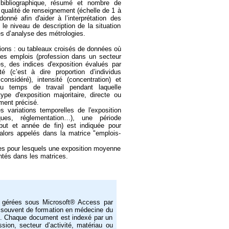
e bibliographique, résumé et nombre de
qualité de renseignement (échelle de 1 à
nné afin d'aider à l’interprétation des
 le niveau de description de la situation
es d’analyse des métrologies.
ions : ou tableaux croisés de données où
des emplois (profession dans un secteur
nes, des indices d'exposition évalués par
té (c’est à dire proportion d’individus
onsidéré), intensité (concentration) et
du temps de travail pendant laquelle
type d'exposition majoritaire, directe ou
ement précisé.
 variations temporelles de l'exposition
ques, réglementation…), une période
but et année de fin) est indiquée pour
alors appelés dans la matrice "emplois-
es pour lesquels une exposition moyenne
ntés dans les matrices.
 gérées sous Microsoft® Access par
s souvent de formation en médecine du
lle. Chaque document est indexé par un
ssion, secteur d’activité, matériau ou