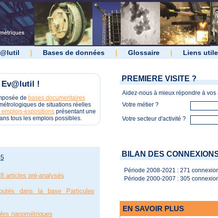
@lutil
|
Bases de données
|
Glossaire
|
Liens util
PREMIERE VISITE ?
Ev@lutil !
Aidez-nous à mieux répondre à vos a
omposée de
bases documentaires
étrologiques de situations réelles
Votre métier ?
 emplois-expositions
présentant une
ans tous les emplois possibles.
Votre secteur d'activité ?
BILAN DES CONNEXION
5
Période 2008-2021 : 271 connexion
8 articles pré-analysés
Période 2000-2007 : 305 connexion
outés dans la base Particules
EN SAVOIR PLUS
cules nanométriques