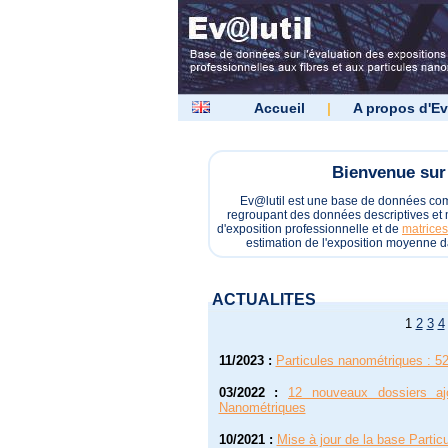
Accueil
|
A propos d'Ev
Bienvenue sur 
Ev@lutil est une base de données c
regroupant des données descriptives et m
d'exposition professionnelle et de
matrices
estimation de l'exposition moyenne d
ACTUALITES
1
2
3
4
11/2023
:
Particules nanométriques : 52
03/2022
:
12 nouveaux dossiers aj
Nanométriques
10/2021
:
Mise à jour de la base Parti