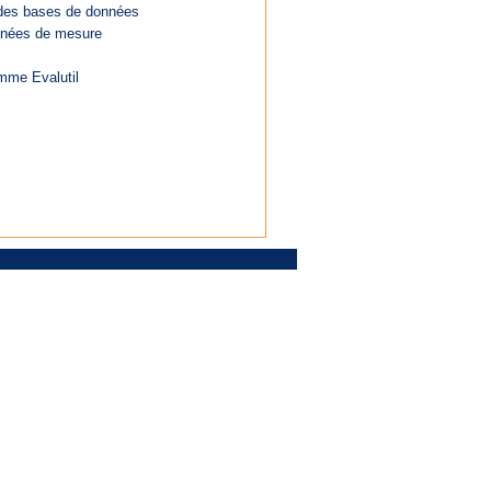
n des bases de données
nnées de mesure
amme Evalutil