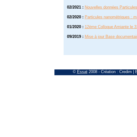
02/2021
:
Nouvelles données Particule
02/2020
:
Particules nanométriques : mi
01/2020
:
12ème Colloque Amiante le 3
09/2019
:
Mise à jour Base documentai
©
Essat
2008
- Création :
Credim
|